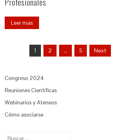
Profesionales
Leer mas
Paginación
1
2
…
5
Next
de
entradas
Congreso 2024
Reuniones Científicas
Webinarios y Ateneos
Cómo asociarse
Buscar: