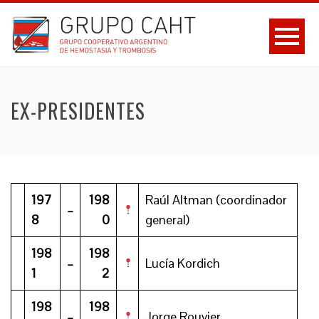
EX-PRESIDENTES
197
198
Raúl Altman (coordinador
–
8
0
general)
198
198
–
Lucía Kordich
1
2
198
198
–
Jorge Rouvier