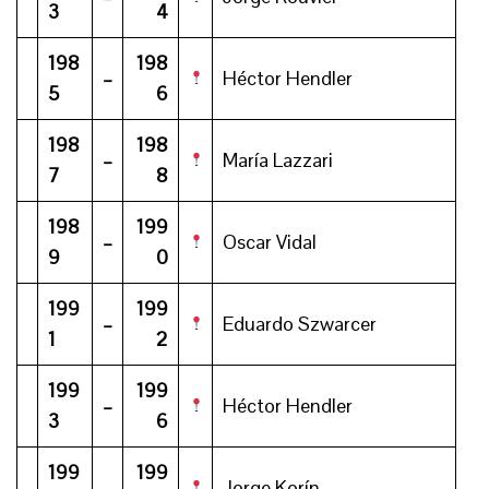
3
4
198
198
–
Héctor Hendler
5
6
198
198
–
María Lazzari
7
8
198
199
–
Oscar Vidal
9
0
199
199
–
Eduardo Szwarcer
1
2
199
199
–
Héctor Hendler
3
6
199
199
–
Jorge Korín