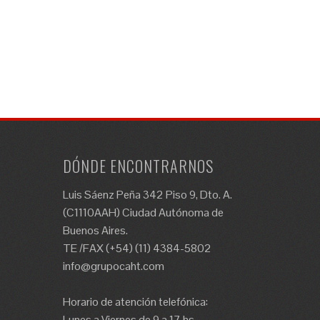
DÓNDE ENCONTRARNOS
Luis Sáenz Peña 342 Piso 9, Dto. A.
(C1110AAH) Ciudad Autónoma de
Buenos Aires.
TE /FAX (+54) (11) 4384-5802
info@grupocaht.com
Horario de atención telefónica:
Lunes a Viernes de 9 a 17 hs.