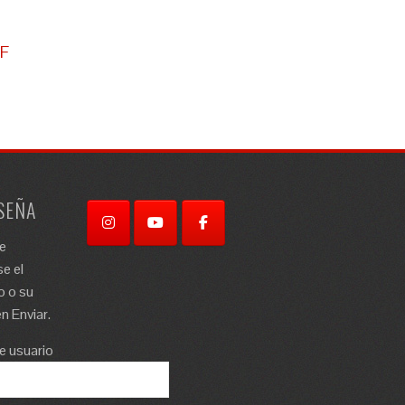
DF
SEÑA
re
e el
o o su
n Enviar.
e usuario