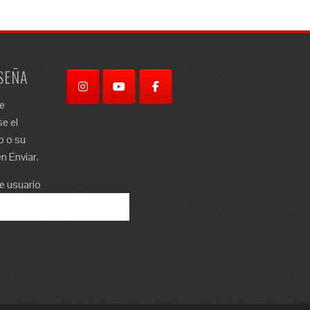
SEÑA
re
e el
o o su
n Enviar.
e usuario