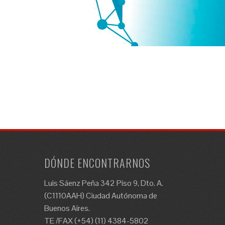
DÓNDE ENCONTRARNOS
Luis Sáenz Peña 342 Piso 9, Dto. A.
(C1110AAH) Ciudad Autónoma de
Buenos Aires.
TE /FAX (+54) (11) 4384-5802