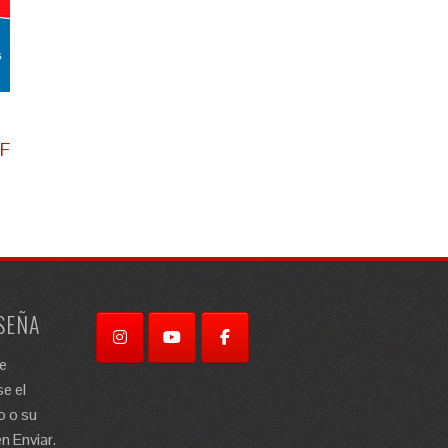
DF
SEÑA
re
e el
o o su
n Enviar.