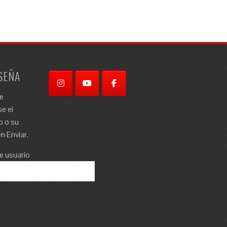
SEÑA
re
e el
o o su
n Enviar.
e usuario