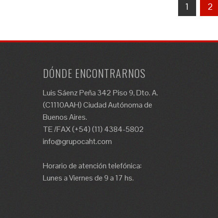
Paginación
1
2
de
entradas
DÓNDE ENCONTRARNOS
Luis Sáenz Peña 342 Piso 9, Dto. A.
(C1110AAH) Ciudad Autónoma de
Buenos Aires.
TE /FAX (+54) (11) 4384-5802
info@grupocaht.com
Horario de atención telefónica:
Lunes a Viernes de 9 a 17 hs.