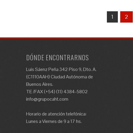
Paginación
1
2
de
entradas
DÓNDE ENCONTRARNOS
Luis Sáenz Peña 342 Piso 9, Dto. A.
(C1110AAH) Ciudad Autónoma de
Buenos Aires.
TE /FAX (+54) (11) 4384-5802
info@grupocaht.com
Horario de atención telefónica:
Lunes a Viernes de 9 a 17 hs.