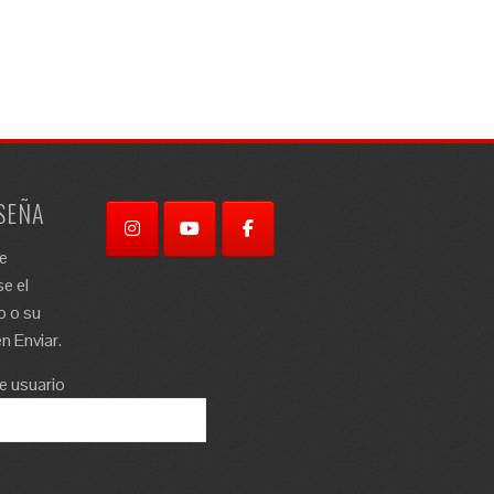
SEÑA
re
e el
o o su
n Enviar.
e usuario