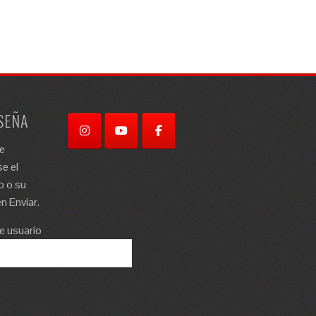
SEÑA
re
e el
o o su
n Enviar.
e usuario