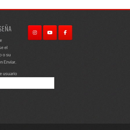
SEÑA
re
e el
o o su
n Enviar.
e usuario