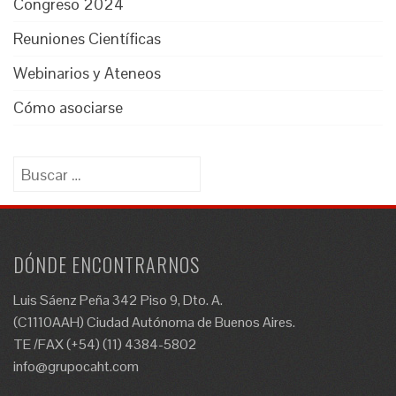
Congreso 2024
Reuniones Científicas
Webinarios y Ateneos
Cómo asociarse
Buscar:
DÓNDE ENCONTRARNOS
Luis Sáenz Peña 342 Piso 9, Dto. A.
(C1110AAH) Ciudad Autónoma de Buenos Aires.
TE /FAX (+54) (11) 4384-5802
info@grupocaht.com