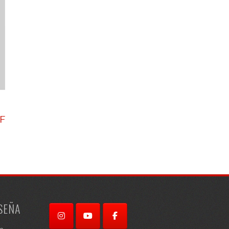
DF
SEÑA