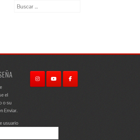
Buscar:
SEÑA
re
e el
o o su
n Enviar.
e usuario