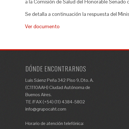
a la Comisión de Salud del Honorable Senado d
Se detalla a continuación la respuesta del Mini
Ver documento
DÓNDE ENCONTRARNOS
Luis Sáenz Peña 342 Piso 9, Dto. A.
(C1110AAH) Ciudad Autónoma de
Buenos Aires.
TE /FAX (+54) (11) 4384-5802
info@grupocaht.com
Horario de atención telefónica: