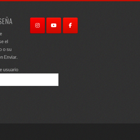
SEÑA
re
e el
o o su
n Enviar.
e usuario